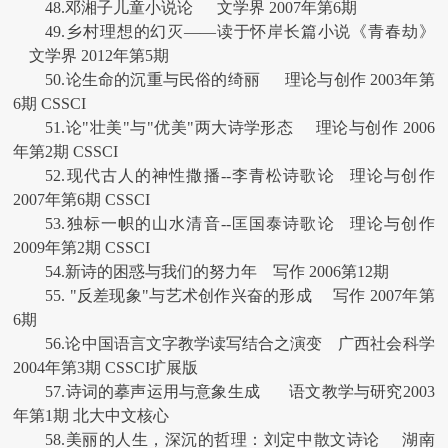
48.邓湘子儿童小说论 文学界 2007年第6期
49.乡村理想的幻灭——读于怀岸长篇小说《青春劫》
文学界 2012年第5期
50.论生命的沉重与民俗的绮丽 理论与创作 2003年第
6期 CSSCI
51.论"壮美"与"优美"两大诗学形态 理论与创作 2006
年第2期 CSSCI
52.现代古人的神性撒播--李青松诗歌论 理论与创作
2007年第6期 CSSCI
53.独标一帜的山水清音--匡国泰诗歌论 理论与创作
2009年第2期 CSSCI
54.新诗的困惑与我们的努力年 写作 2006第12期
55. "反差现象"与艺术创作兴奋的形成 写作 2007年第
6期
56.论中国语言文字教学读写结合之演变 广西社会科学
2004年第3期 CSSCI扩展版
57.诗词的摹声运用与意象生成 语文教学与研究2003
年第1期 北大中文核心
58.美丽的人生，深沉的哲理：刘定中散文诗论 湖南