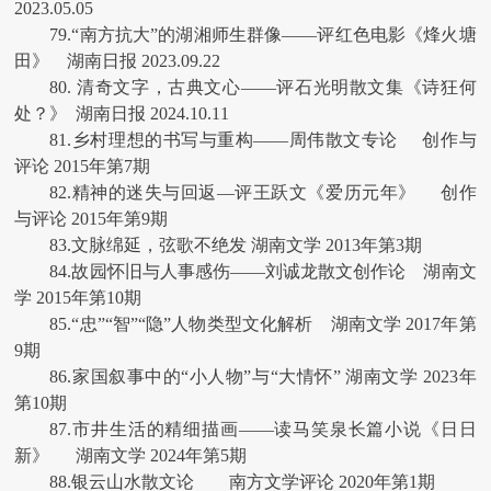
2023.05.05
79.“南方抗大”的湖湘师生群像——评红色电影《烽火塘
田》 湖南日报 2023.09.22
80. 清奇文字，古典文心——评石光明散文集《诗狂何
处？》 湖南日报 2024.10.11
81.乡村理想的书写与重构——周伟散文专论 创作与
评论 2015年第7期
82.精神的迷失与回返—评王跃文《爱历元年》 创作
与评论 2015年第9期
83.文脉绵延，弦歌不绝发 湖南文学 2013年第3期
84.故园怀旧与人事感伤——刘诚龙散文创作论 湖南文
学 2015年第10期
85.“忠”“智”“隐”人物类型文化解析 湖南文学 2017年第
9期
86.家国叙事中的“小人物”与“大情怀” 湖南文学 2023年
第10期
87.市井生活的精细描画——读马笑泉长篇小说《日日
新》 湖南文学 2024年第5期
88.银云山水散文论 南方文学评论 2020年第1期