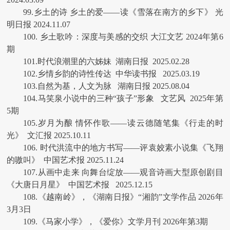
99.乡土的诗 乡土的爱——读《雪落在南方的乡下》 光
明日报 2024.11.07
100. 乡土歌吟：深度与美感的交织 大江文艺 2024年第6
期
101.时代浪潮里的六姊妹 湖南日报 2025.02.28
102.乡情乡韵的诗性传达 中华读书报 2025.03.19
103.自然为基，人文为脉 湖南日报 2025.08.04
104.马笑泉小说中的三种“孩子”形象 文艺风 2025年第
5期
105.岁月为酿 情怀作歌——读云德随笔集《行走的时
光》 文汇报 2025.10.11
106. 时代洪流中的地方书写——评袁姣素小说集《飞翔
的嗷叫》 中国艺术报 2025.11.24
107.从画中走来 向舞台绽放——观音诗画大型原创剧目
《大唐日月星》 中国艺术报 2025.12.15
108.《越南岭》，《湖南日报》“湘韵”文学作品 2026年
3月3日
109.《马家小学》，《爱你》文学月刊 2026年第3期