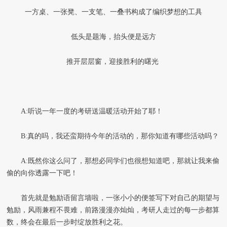
一方桌、一张凳、一支笔、一叠书构成了编织梦想的工具
低头是题海，抬头便是远方
推开层层窗，迎接胜利的曙光
A:听说一年一度的考研送温暖活动开始了耶！
B:真的吗，我还蛮期待今年的活动的，那你知道有哪些活动吗？
A:既然你这么问了，那想必同学们也很想知道吧，那就让我来偷
偷的向你透露一下吧！
首先就是勉励语留言墙啦，一张小小的便签写下对自己的期望与
勉励，风雨兼程不畏难，前路漫漫亦灿灿，考研人走过的每一步都算
数，终会在最后一步时绽放胜利之花。