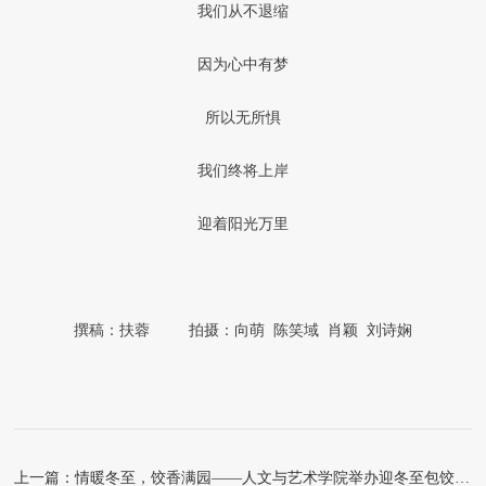
我们从不退缩
因为心中有梦
所以无所惧
我们终将上岸
迎着阳光万里
撰稿：扶蓉 拍摄：向萌 陈笑域 肖颖 刘诗娴
上一篇：情暖冬至，饺香满园——人文与艺术学院举办迎冬至包饺子活动