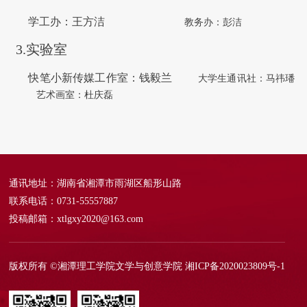
学工办：王方洁
教务办：彭洁
3.实验室
快笔小新传媒工作室：钱毅兰
大学生通讯社：马祎璠
艺术画室：杜庆磊
通讯地址：湖南省湘潭市雨湖区船形山路
联系电话：0731-55557887
投稿邮箱：xtlgxy2020@163.com
版权所有 ©湘潭理工学院文学与创意学院
湘ICP备2020023809号-1